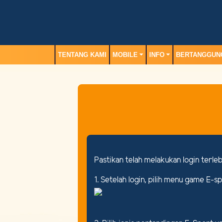
TENTANG KAMI
MOBILE
INFO
BERTANGGUN
Pastikan telah melakukan login terle
1. Setelah login, pilih menu game E-